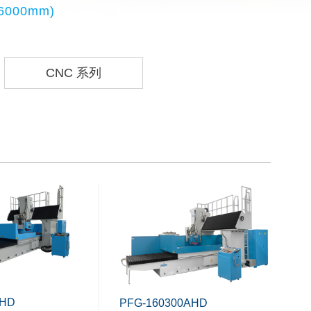
6000mm)
CNC 系列
AHD
PFG-160300AHD